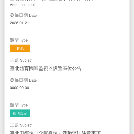
Announcement
文件專區
Documents
發佈日期
Date
運動中心
Sport Center
2026-01-21
水域活動登記
Registration
類型
Type
其他
主題
Subject
臺北體育園區監視器設置區位公告
發佈日期
Date
0000-00-00
類型
Type
租借規定
主題
Subject
臺北田徑場（含暖身場）活動辦理注意事項