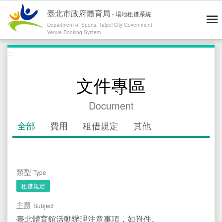
:::
臺北市政府體育局
-
場地租借系統
Department of Sports, Taipei City Government
Venue Booking System
跳到主要內容
:::
青年練舞據點地圖
Dance Map
網站導覽
Site Map
操作說明
User's Guide
文件專區
會員登入 / 註冊
Log in / Register
Document
運動場地
Venues
全部
費用
租借規定
其他
零租場地
Rental
最新消息
News
精彩賽事
Highlights
類型
Type
租借規定
退費通報
Report
主題
Subject
修繕通報
Report
臺北體育館活動辦理注意事項，如附件。