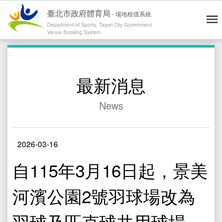
:::
臺北市政府體育局
-
場地租借系統
Department of Sports, Taipei City Government
Venue Booking System
跳到主要內容
:::
青年練舞據點地圖
Dance Map
網站導覽
Site Map
操作說明
User's Guide
最新消息
會員登入 / 註冊
Log in / Register
News
運動場地
Venues
零租場地
Rental
2026-03-16
最新消息
News
自115年3月16日起，景美
精彩賽事
Highlights
河濱公園2號羽球場改為
退費通報
Report
修繕通報
Report
羽球及匹克球共用球場