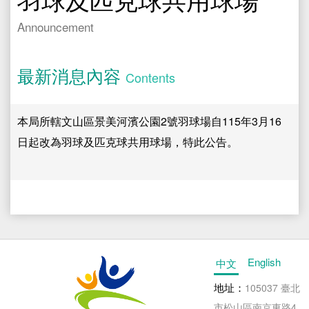
文件專區
Documents
Announcement
運動中心
Sport Center
最新消息內容
水域活動登記
Registration
Contents
本局所轄文山區景美河濱公園2號羽球場自115年3月16
日起改為羽球及匹克球共用球場，特此公告。
English
中文
地址：
105037 臺北
市松山區南京東路4