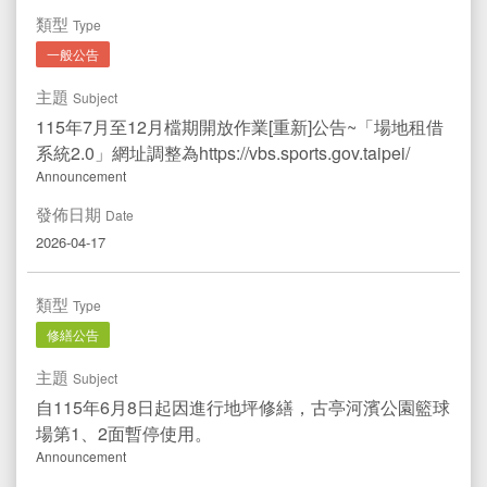
文件專區
類型
Documents
Type
一般公告
運動中心
Sport Center
主題
Subject
水域活動登記
Registration
115年7月至12月檔期開放作業[重新]公告~「場地租借
系統2.0」網址調整為https://vbs.sports.gov.taipei/
Announcement
發佈日期
Date
2026-04-17
類型
Type
修繕公告
主題
Subject
自115年6月8日起因進行地坪修繕，古亭河濱公園籃球
場第1、2面暫停使用。
Announcement