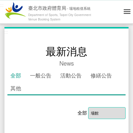
:::
臺北市政府體育局
-
場地租借系統
Department of Sports, Taipei City Government
Venue Booking System
跳到主要內容
:::
青年練舞據點地圖
Dance Map
網站導覽
Site Map
操作說明
User's Guide
最新消息
會員登入 / 註冊
Log in / Register
News
運動場地
Venues
全部
一般公告
活動公告
修繕公告
零租場地
Rental
其他
最新消息
News
精彩賽事
Highlights
全部
退費通報
Report
修繕通報
Report