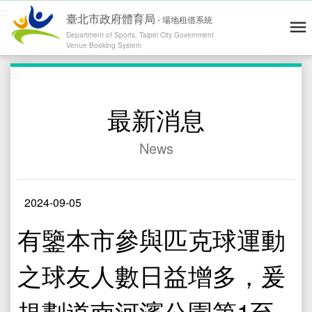
:::
臺北市政府體育局
-
場地租借系統
Department of Sports, Taipei City Government
Venue Booking System
跳到主要內容
:::
青年練舞據點地圖
Dance Map
網站導覽
Site Map
操作說明
User's Guide
最新消息
會員登入 / 註冊
Log in / Register
News
運動場地
Venues
零租場地
Rental
2024-09-05
最新消息
News
有鑒本市參與匹克球運動
精彩賽事
Highlights
之球友人數日益增多，爰
退費通報
Report
修繕通報
Report
規劃道南河濱公園第1至