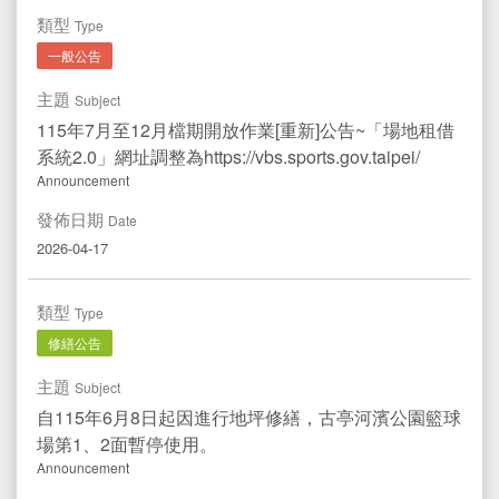
文件專區
類型
Documents
Type
一般公告
運動中心
Sport Center
主題
Subject
水域活動登記
Registration
115年7月至12月檔期開放作業[重新]公告~「場地租借
系統2.0」網址調整為https://vbs.sports.gov.taipei/
Announcement
發佈日期
Date
2026-04-17
類型
Type
修繕公告
主題
Subject
自115年6月8日起因進行地坪修繕，古亭河濱公園籃球
場第1、2面暫停使用。
Announcement