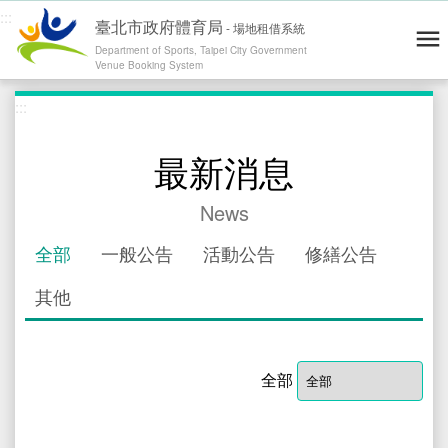
:::
臺北市政府體育局
-
場地租借系統
Department of Sports, Taipei City Government
Venue Booking System
跳到主要內容
:::
青年練舞據點地圖
Dance Map
網站導覽
Site Map
操作說明
User's Guide
最新消息
會員登入 / 註冊
Log in / Register
News
運動場地
Venues
全部
一般公告
活動公告
修繕公告
零租場地
Rental
其他
最新消息
News
精彩賽事
Highlights
全部
退費通報
Report
修繕通報
Report