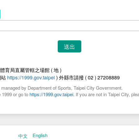
體育局直屬管轄之場館 ( 地 )
網站
https://1999.gov.taipei
) 外縣市請撥 ( 02 ) 27208889
ly managed by Department of Sports, Taipei City Government.
e 1999 or go to
https://1999.gov.taipei
. If you are not in Taipei City, p
English
中文