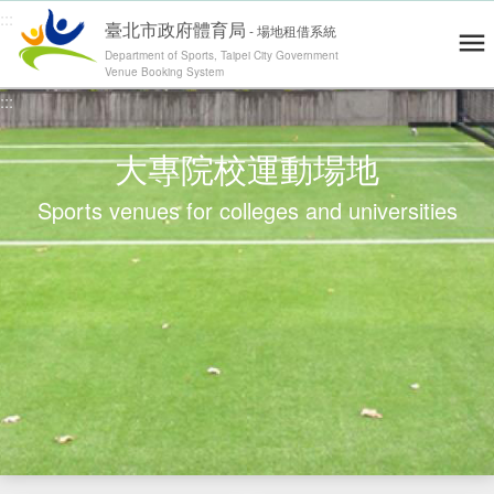
:::
臺北市政府體育局
-
場地租借系統
Department of Sports, Taipei City Government
Venue Booking System
跳到主要內容
:::
青年練舞據點地圖
Dance Map
網站導覽
Site Map
操作說明
User's Guide
大專院校運動場地
會員登入 / 註冊
Log in / Register
Sports venues for colleges and universities
運動場地
Venues
零租場地
Rental
最新消息
News
精彩賽事
Highlights
退費通報
Report
修繕通報
Report