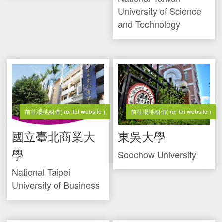
University of Science
and Technology
前往場地租借
( rental website )
前往場地租借
( rental website )
國立臺北商業大
東吳大學
學
Soochow University
National Taipei
University of Business