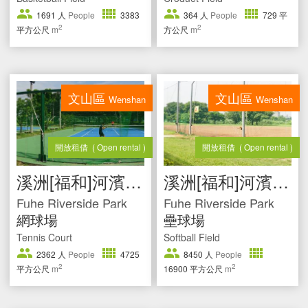
1691
人
People
3383
364
人
People
729
平
2
2
平方公尺
m
方公尺
m
文山區
文山區
Wenshan
Wenshan
開放租借
( Open rental )
開放租借
( Open rental )
溪洲[福和]河濱公園
溪洲[福和]河濱公園
Fuhe Riverside Park
Fuhe Riverside Park
網球場
壘球場
Tennis Court
Softball Field
2362
人
People
4725
8450
人
People
2
2
平方公尺
m
16900
平方公尺
m