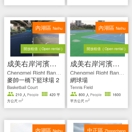
內湖區
內湖區
Neihu
Neihu
開放租借
( Open rental )
開放租借
( Open rental )
成美右岸河濱公園
成美右岸河濱公園
Chengmei Right Bank Riverside Park
Chengmei Right Bank Riverside Park
麥帥一橋下籃球場 2
網球場
Basketball Court
Tennis Field
210
人
People
420
平
800
人
People
1600
2
2
方公尺
m
平方公尺
m
內湖區
中正區
Neihu
Zhongzheng