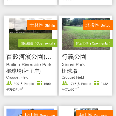
士林區
北投區
Shihlin
Beitou
開放租借
( Open rental )
開放租借
( Open rental )
百齡河濱公園(社子岸)
行義公園
Bailing Riverside Park
Xingyi Park
槌球場(社子岸)
槌球場
Croquet Field
Croquet Field
800
人
People
1600
1716
人
People
3432
2
2
平方公尺
m
平方公尺
m
松山區
中山區
Songshan
Zhongshan