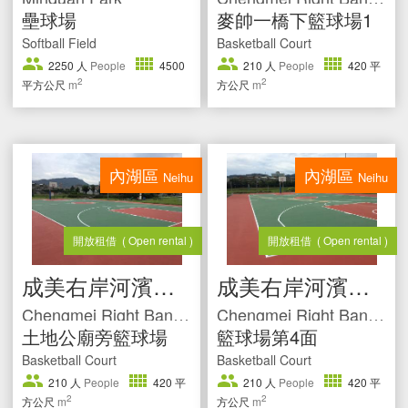
壘球場
麥帥一橋下籃球場1
Softball Field
Basketball Court
2250
人
People
4500
210
人
People
420
平
2
2
平方公尺
m
方公尺
m
內湖區
內湖區
Neihu
Neihu
開放租借
( Open rental )
開放租借
( Open rental )
成美右岸河濱公園
成美右岸河濱公園
Chengmei Right Bank Riverside Park
Chengmei Right Bank Riverside Park
土地公廟旁籃球場
籃球場第4面
Basketball Court
Basketball Court
210
人
People
420
平
210
人
People
420
平
2
2
方公尺
m
方公尺
m