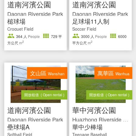
道南河濱公園
道南河濱公園
Daonan Riverside Park
Daonan Riverside Park
槌球場
足球場11人制
Croquet Field
Soccer Field
364
人
People
729
平
3000
人
People
6000
2
2
方公尺
m
平方公尺
m
文山區
萬華區
Wenshan
Wanhua
開放租借
( Open rental )
開放租借
( Open rental )
道南河濱公園
華中河濱公園
Daonan Riverside Park
Huazhong Riverside Park
壘球場A
華中少棒場
Softball Field
Teenage Baseball