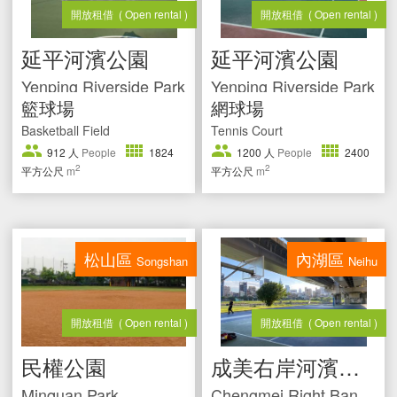
開放租借
( Open rental )
開放租借
( Open rental )
延平河濱公園
延平河濱公園
Yenping Riverside Park
Yenping Riverside Park
籃球場
網球場
Basketball Field
Tennis Court
912
人
People
1824
1200
人
People
2400
2
2
平方公尺
m
平方公尺
m
松山區
內湖區
Songshan
Neihu
開放租借
( Open rental )
開放租借
( Open rental )
民權公園
成美右岸河濱公園
Minquan Park
Chengmei Right Bank Riverside Park