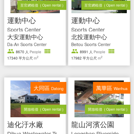
至官網租借
( Open rental )
至官網租借
( Open rental )
運動中心
運動中心
Sports Center
Sports Center
大安運動中心
北投運動中心
Da-An Sports Center
Beitou Sports Center
8670
人
People
8991
人
People
2
2
17340
平方公尺
m
17982
平方公尺
m
大同區
萬華區
Datong
Wanhua
開放租借
( Open rental )
開放租借
( Open rental )
迪化汙水廠
龍山河濱公園
Dihua Wastewater Treatment Plant
Longshan Riverside Park