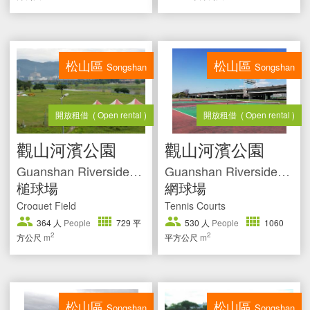
松山區
松山區
Songshan
Songshan
開放租借
( Open rental )
開放租借
( Open rental )
觀山河濱公園
觀山河濱公園
Guanshan Riverside Park
Guanshan Riverside Park
槌球場
網球場
Croquet Field
Tennis Courts
364
人
People
729
平
530
人
People
1060
2
2
方公尺
m
平方公尺
m
松山區
松山區
Songshan
Songshan