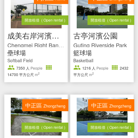
開放租借
( Open rental )
開放租借
( Open rental )
成美右岸河濱公園
古亭河濱公園
Chengmei Right Bank Riverside Park
Guting Riverside Park
壘球場
籃球場
Softball Field
Basketball
7350
人
People
1216
人
People
2432
2
2
14700
平方公尺
m
平方公尺
m
中正區
中正區
Zhongzheng
Zhongzheng
開放租借
( Open rental )
開放租借
( Open rental )