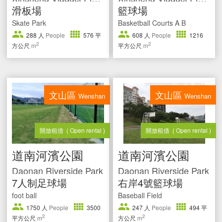
滑板場
籃球場
Skate Park
Basketball Courts A B
288
人
People
576
平
608
人
People
1216
2
2
方公尺
m
平方公尺
m
文山區
文山區
Wenshan
Wenshan
開放租借
( Open rental )
開放租借
( Open rental )
道南河濱公園
道南河濱公園
Daonan Riverside Park
Daonan Riverside Park
7人制足球場
右岸4號籃球場
foot ball
Baseball Field
1750
人
People
3500
247
人
People
494
平
2
2
平方公尺
m
方公尺
m