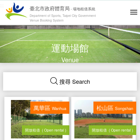
:::
臺北市政府體育局
-
場地租借系統
Department of Sports, Taipei City Government
Venue Booking System
跳到主要內容
:::
青年練舞據點地圖
Dance Map
網站導覽
Site Map
操作說明
User's Guide
運動場館
會員登入 / 註冊
Log in / Register
Venue
運動場地
Venues
零租場地
搜尋
Search
Rental
最新消息
News
精彩賽事
萬華區
松山區
Highlights
Wanhua
Songshan
退費通報
Report
開放租借
( Open rental )
開放租借
( Open rental )
修繕通報
Report