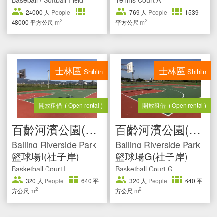
24000
人
People
769
人
People
1539
2
2
48000
平方公尺
m
平方公尺
m
士林區
士林區
Shihlin
Shihlin
開放租借
( Open rental )
開放租借
( Open rental )
百齡河濱公園(社子岸)
百齡河濱公園(社子岸)
Bailing Riverside Park
Bailing Riverside Park
籃球場I(社子岸)
籃球場G(社子岸)
Basketball Court I
Basketball Court G
320
人
People
640
平
320
人
People
640
平
2
2
方公尺
m
方公尺
m