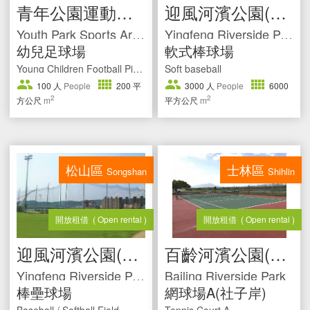
青年公園運動園區
迎風河濱公園(棒壘球場)
文件專區
Documents
Youth Park Sports Area
Yingfeng Riverside Park
運動中心
Sport Center
幼兒足球場
軟式棒球場
Young Children Football Pitch
Soft baseball
水域活動登記
Registration
100
人
People
200
平
3000
人
People
6000
2
2
方公尺
m
平方公尺
m
松山區
士林區
Songshan
Shihlin
開放租借
( Open rental )
開放租借
( Open rental )
迎風河濱公園(棒壘球場)
百齡河濱公園(社子岸)
Yingfeng Riverside Park
Bailing Riverside Park
棒壘球場
網球場A(社子岸)
Baseball / Softball Field
Tennis Court A