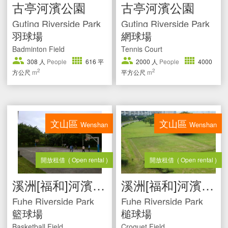
古亭河濱公園
古亭河濱公園
Guting Riverside Park
Guting Riverside Park
羽球場
網球場
Badminton Field
Tennis Court
308
人
People
616
平
2000
人
People
4000
2
2
方公尺
m
平方公尺
m
文山區
文山區
Wenshan
Wenshan
開放租借
( Open rental )
開放租借
( Open rental )
溪洲[福和]河濱公園
溪洲[福和]河濱公園
Fuhe Riverside Park
Fuhe Riverside Park
籃球場
槌球場
Basketball Field
Croquet Field