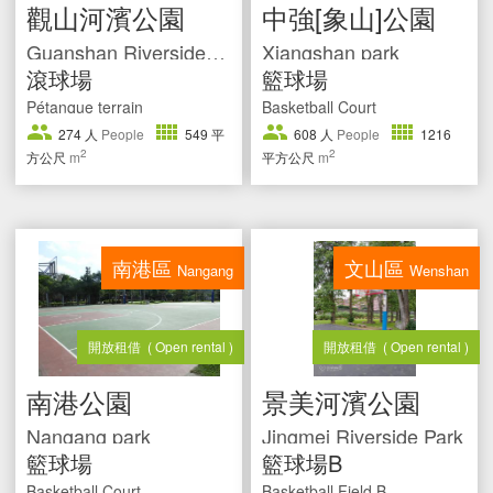
觀山河濱公園
中強[象山]公園
Guanshan Riverside Park
Xiangshan park
滾球場
籃球場
Pétanque terrain
Basketball Court
274
人
People
549
平
608
人
People
1216
2
2
方公尺
m
平方公尺
m
南港區
文山區
Nangang
Wenshan
開放租借
( Open rental )
開放租借
( Open rental )
南港公園
景美河濱公園
Nangang park
Jingmei Riverside Park
籃球場
籃球場B
Basketball Court
Basketball Field B