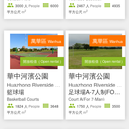
3000
人
People
6000
2467
人
People
4935
2
2
平方公尺
m
平方公尺
m
萬華區
萬華區
Wanhua
Wanhua
開放租借
( Open rental )
開放租借
( Open rental )
華中河濱公園
華中河濱公園
Huazhong Riverside Park
Huazhong Riverside Park
籃球場
足球場A-7人制FOOTBALL
Basketball Courts
Court A(For 7-Man)
1824
人
People
3648
1750
人
People
3500
2
2
平方公尺
m
平方公尺
m