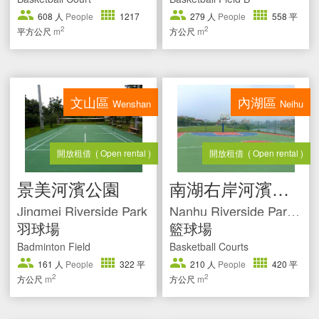
608
人
People
1217
279
人
People
558
平
2
2
平方公尺
m
方公尺
m
文山區
內湖區
Wenshan
Neihu
開放租借
( Open rental )
開放租借
( Open rental )
景美河濱公園
南湖右岸河濱公園
Jingmei Riverside Park
Nanhu Riverside Park(Right side)
羽球場
籃球場
Badminton Field
Basketball Courts
161
人
People
322
平
210
人
People
420
平
2
2
方公尺
m
方公尺
m