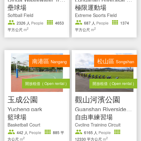
壘球場
極限運動場
Softball Field
Extreme Sports Field
2326
人
People
4653
687
人
People
1374
2
2
平方公尺
m
平方公尺
m
南港區
松山區
Nangang
Songshan
開放租借
( Open rental )
開放租借
( Open rental )
玉成公園
觀山河濱公園
Yucheng park
Guanshan Riverside Park
籃球場
自由車練習場
Basketball Court
Cycling Training Circuit
442
人
People
885
平
6165
人
People
2
2
方公尺
m
12330
平方公尺
m