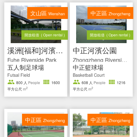
文山區
中正區
Wenshan
Zhongzheng
開放租借
( Open rental )
開放租借
( Open rental )
溪洲[福和]河濱公園
中正河濱公園
Fuhe Riverside Park
Zhongzheng Riverside Park
五人制足球場
中正籃球場
Futsal Field
Basketball Court
800
人
People
1600
608
人
People
1216
2
2
平方公尺
m
平方公尺
m
中正區
中正區
Zhongzheng
Zhongzheng