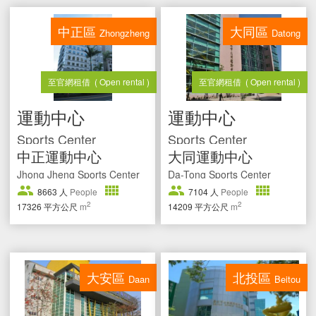
中正區
大同區
Zhongzheng
Datong
至官網租借
( Open rental )
至官網租借
( Open rental )
運動中心
運動中心
Sports Center
Sports Center
中正運動中心
大同運動中心
Jhong Jheng Sports Center
Da-Tong Sports Center
8663
人
People
7104
人
People
2
2
17326
平方公尺
m
14209
平方公尺
m
大安區
北投區
Daan
Beitou