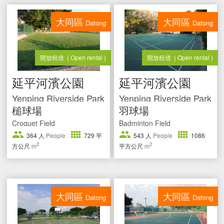
大同區
大同區
Datong
Datong
開放租借
( Open rental )
開放租借
( Open rental )
延平河濱公園
延平河濱公園
Yenping Riverside Park
Yenping Riverside Park
槌球場
羽球場
Croquet Field
Badminton Field
364
人
People
729
平
543
人
People
1086
2
2
方公尺
m
平方公尺
m
大同區
大同區
Datong
Datong