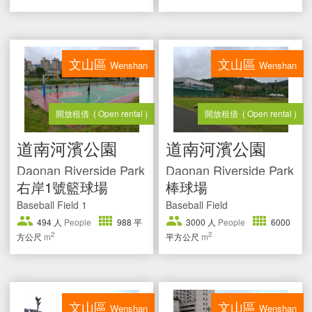
文山區
文山區
Wenshan
Wenshan
開放租借
( Open rental )
開放租借
( Open rental )
道南河濱公園
道南河濱公園
Daonan Riverside Park
Daonan Riverside Park
右岸1號籃球場
棒球場
Baseball Field 1
Baseball Field
494
人
People
988
平
3000
人
People
6000
2
2
方公尺
m
平方公尺
m
文山區
文山區
Wenshan
Wenshan