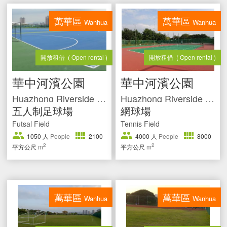
萬華區
萬華區
Wanhua
Wanhua
開放租借
( Open rental )
開放租借
( Open rental )
華中河濱公園
華中河濱公園
Huazhong Riverside Park
Huazhong Riverside Park
五人制足球場
網球場
Futsal Field
Tennis Field
1050
人
People
2100
4000
人
People
8000
2
2
平方公尺
m
平方公尺
m
萬華區
萬華區
Wanhua
Wanhua