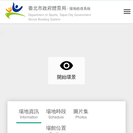
:::
臺北市政府體育局
-
場地租借系統
Department of Sports, Taipei City Government
Venue Booking System
跳到主要內容
青年練舞據點地圖
Dance Map
網站導覽
Site Map
:::
操作說明
User's Guide
會員登入 / 註冊
Log in / Register
運動場地
Venues
零租場地
開始環景
Rental
最新消息
News
精彩賽事
Highlights
場地資訊
場地時段
圖片集
退費通報
Report
Information
Schedule
Photos
Information
修繕通報
場館位置
Report