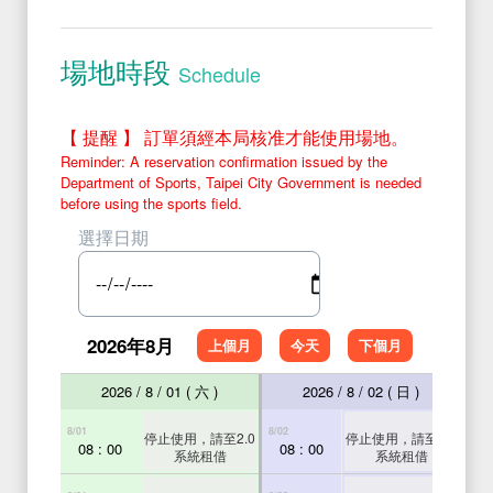
Schedule
場地時段
Schedule
【 提醒 】 訂單須經本局核准才能使用場地。
Reminder: A reservation confirmation issued by the
Department of Sports, Taipei City Government is needed
before using the sports field.
選擇日期
2026年8月
上個月
今天
下個月
2026 / 8 / 01 ( 六 )
2026 / 8 / 02 ( 日 )
8/01
8/02
8/03
停止使用，請至2.0
停止使用，請至2.0
08 : 00
08 : 00
0
系統租借
系統租借