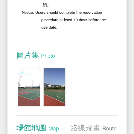
續。
Notice: Users should complete the reservation
procedure at least 10 days before the
use date.
Photos
圖片集
Photo
Position
場館地圖
路線規畫
|
Map
Route