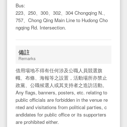
Bus:
223、250、300、302、304 Chongqing N.、
757、Chong Qing Main Line to Hudong Cho
ngqing Rd. Intersection.
備註
Remarks
借用場地不得有任何涉及公職人員競選旗
幟、布條、海報等之設置，活動場所亦禁止
政黨、公職候選人或其支持者之造訪活動。
Any flags, banners, posters, etc. relating to
public officials are forbidden in the venue re
nted and visitations from political parties, c
andidates for public office or its supporters
are prohibited either.