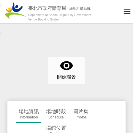
:::
臺北市政府體育局
-
場地租借系統
Department of Sports, Taipei City Government
Venue Booking System
跳到主要內容
青年練舞據點地圖
Dance Map
網站導覽
Site Map
:::
操作說明
User's Guide
會員登入 / 註冊
Log in / Register
運動場地
Venues
零租場地
開始環景
Rental
最新消息
News
精彩賽事
Highlights
場地資訊
場地時段
圖片集
退費通報
Report
Information
Schedule
Photos
Information
修繕通報
場館位置
Report