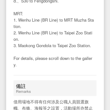
d.、S30 to Fengdongshi.
MRT:
1. Wenhu Line (BR Line) to MRT Muzha Sta
tion.
2. Wenhu Line (BR Line) to Taipei Zoo Stati
on.
3. Maokong Gondola to Taipei Zoo Station.
For details, please scroll down to the galler
y.
備註
Remarks
借用場地不得有任何涉及公職人員競選旗
幟、布條、海報等之設置，活動場所亦禁止