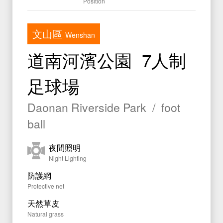
Position
文件專區
Documents
運動中心
文山區
Sport Center
Wenshan
水域活動登記
道南河濱公園 7人制
Registration
足球場
Daonan Riverside Park / foot
ball
夜間照明
Night Lighting
防護網
Protective net
天然草皮
Natural grass