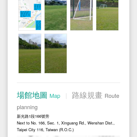
Position
場館地圖
路線規畫
|
Map
Route
planning
新光路1段166號旁
Next to No. 166, Sec. 1, Xinguang Rd., Wenshan Dist.,
Taipei City 116, Taiwan (R.O.C.)