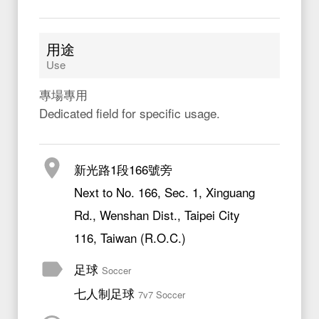
用途
Use
專場專用
Dedicated field for specific usage.
新光路1段166號旁
Next to No. 166, Sec. 1, Xinguang
Rd., Wenshan Dist., Taipei City
116, Taiwan (R.O.C.)
足球
Soccer
七人制足球
7v7 Soccer