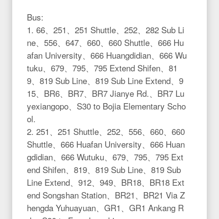
Bus:
1. 66、251、251 Shuttle、252、282 Sub Li
ne、556、647、660、660 Shuttle、666 Hu
afan University、666 Huangdidian、666 Wu
tuku、679、795、795 Extend Shifen、81
9、819 Sub Line、819 Sub Line Extend、9
15、BR6、BR7、BR7 Jianye Rd.、BR7 Lu
yexiangopo、S30 to Bojia Elementary Scho
ol.
2. 251、251 Shuttle、252、556、660、660
Shuttle、666 Huafan University、666 Huan
gdidian、666 Wutuku、679、795、795 Ext
end Shifen、819、819 Sub Line、819 Sub
Line Extend、912、949、BR18、BR18 Ext
end Songshan Station、BR21、BR21 Via Z
hengda Yuhuayuan、GR1、GR1 Ankang R