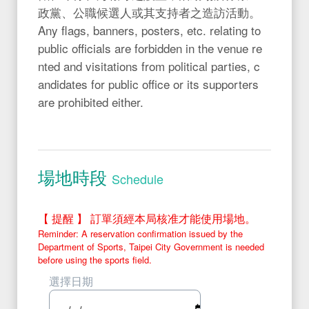
政黨、公職候選人或其支持者之造訪活動。
Any flags, banners, posters, etc. relating to
public officials are forbidden in the venue re
nted and visitations from political parties, c
andidates for public office or its supporters
are prohibited either.
Schedule
場地時段
Schedule
【 提醒 】 訂單須經本局核准才能使用場地。
Reminder: A reservation confirmation issued by the
Department of Sports, Taipei City Government is needed
before using the sports field.
選擇日期